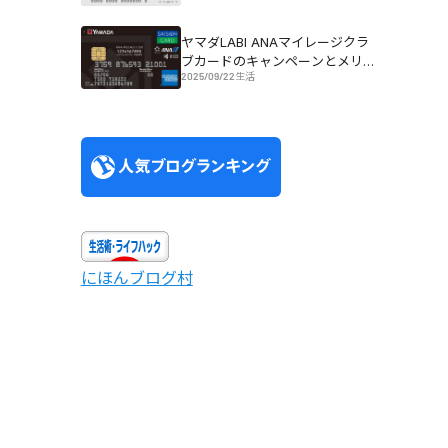
ヤマダLABI ANAマイレージクラ
ブカードのキャンペーンとメリッ
2025/09/22
生活
ト
にほんブログ村