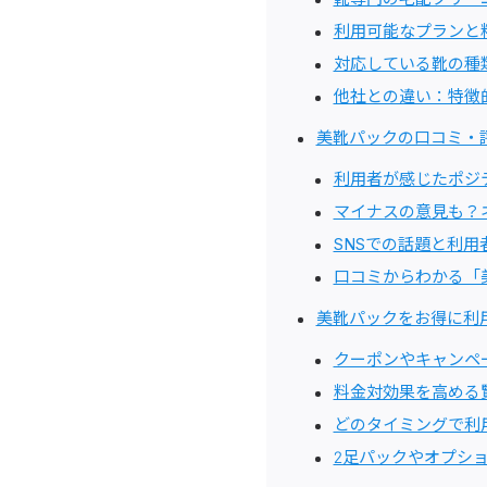
利用可能なプランと
対応している靴の種
他社との違い：特徴
美靴パックの口コミ・
利用者が感じたポジ
マイナスの意見も？
SNSでの話題と利用
口コミからわかる「
美靴パックをお得に利
クーポンやキャンペ
料金対効果を高める
どのタイミングで利
2足パックやオプシ