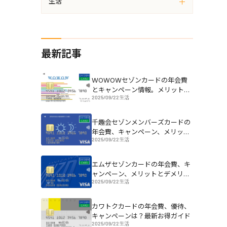
生活
最新記事
WOWOWセゾンカードの年会費
とキャンペーン情報。メリットと
2025/09/22
生活
デメリットも
千趣会セゾンメンバーズカードの
年会費、キャンペーン、メリット
2025/09/22
生活
とデメリット
エムザセゾンカードの年会費、キ
ャンペーン、メリットとデメリッ
2025/09/22
生活
トは？
カワトクカードの年会費、優待、
キャンペーンは？最新お得ガイド
2025/09/22
生活